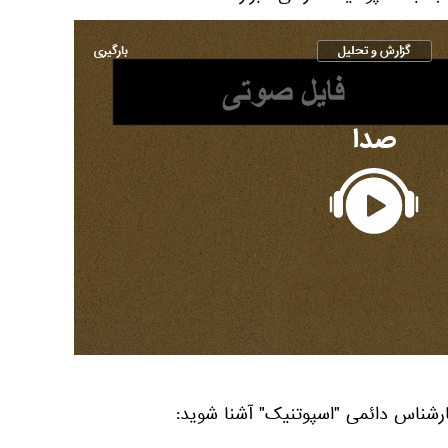
گزارش و تحلیل
بارگیری
صدا
رشناس دائمی "اسپوتنیک" آشنا شوید: