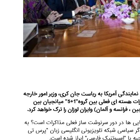
aljazeera.co، هیئت نمایندگی آمریکا به ریاست جان کری، وزیر امور خارجه
در صورت "درجا زدن" روند مذاکرات هسته ای فعلی بین گروه"1+5" میانجیان بین
چین ، فرانسه و آلمان) وایران لوزان را ترک خواهد کرد.
کایی ها در دور سرنوشت ساز فعلی مذاکرات است؟ به
ر سیاسی شبکه تلویزیونی انگلیسی زبان "پرس تی
به با "اسپوتنیک فارسی" ابراز شده است.